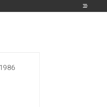
Show
Header
Sidebar
Content
 1986